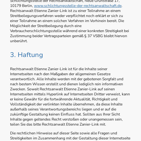
Schlichtungsstelle der Rechtsanwaltschaft, Neue Grünstraße 17,
10179 Berlin,
www.schlichtungsstelle-der-rechtsanwaltschaft.de
.
Rechtsanwalt Etienne Zanier-Link ist zu einer Teilnahme an einem
Streitbeilegungsverfahren weder verpflichtet noch erklärt er sich zu
einer Teilnahme an einem solchen Verfahren im Vorhinein bereit. Die
Möglichkeit der Streitbeilegung durch eine
Verbraucherschlichtungsstelle während einer konkreten Streitigkeit bei
Zustimmung beider Vertragsparteien gemäß § 37 VSBG bleibt hiervon
unberührt.
3. Haftung
Rechtsanwalt Etienne Zanier-Link ist für die Inhalte seiner
Internetseiten nach den Maßgaben der allgemeinen Gesetze
verantwortlich. Alle Inhalte werden mit der gebotenen Sorgfalt und
nach bestem Wissen erstellt und dienen lediglich rein informativen
Zwecken. Soweit Rechtsanwalt Etienne Zanier-Link auf seinen
Internetseiten mittels Hyperlink auf Internetseiten Dritter verweist, kann
er keine Gewähr für die fortwährende Aktualität, Richtigkeit und
Vollständigkeit der verlinkten Inhalte übernehmen, da diese Inhalte
außerhalb seines Verantwortungsbereichs liegen und er auf die
zukünftige Gestaltung keinen Einfluss hat. Sollten aus Ihrer Sicht
Inhalte gegen geltendes Recht verstoßen oder unangemessen sein,
teilen Sie das bitte Rechtsanwalt Etienne Zanier-Link mit.
Die rechtlichen Hinweise auf dieser Seite sowie alle Fragen und
Streitigkeiten im Zusammenhang mit der Gestaltung dieser Internetseite